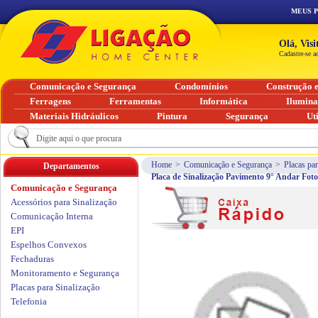
MEUS 
Olá, Vis
Cadastre-se a
Comunicação e Segurança
Condomínios
Construção 
Ferragens
Ferramentas
Informática
Ilumin
Materiais Hidráulicos
Pintura
Segurança
Ut
Home
>
Comunicação e Segurança
>
Placas par
Departamentos
Placa de Sinalização Pavimento 9° Andar Fo
Comunicação e Segurança
Acessórios para Sinalização
Comunicação Interna
EPI
Espelhos Convexos
Fechaduras
Monitoramento e Segurança
Placas para Sinalização
Telefonia