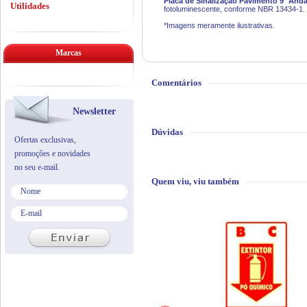
Placa de Sinalização Pavimento 9° And
Utilidades
fotoluminescente, conforme NBR 13434-1.
*Imagens meramente ilustrativas.
Marcas
Comentários
Newsletter
Dúvidas
Ofertas exclusivas,
promoções e novidades
no seu e-mail.
Quem viu, viu também