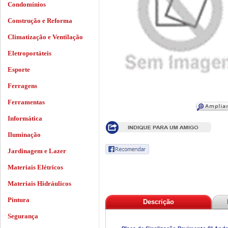
Condomínios
Construção e Reforma
Climatização e Ventilação
Eletroportáteis
Esporte
Ferragens
Ferramentas
Informática
Iluminação
Jardinagem e Lazer
Materiais Elétricos
Materiais Hidráulicos
Pintura
Descrição
Segurança