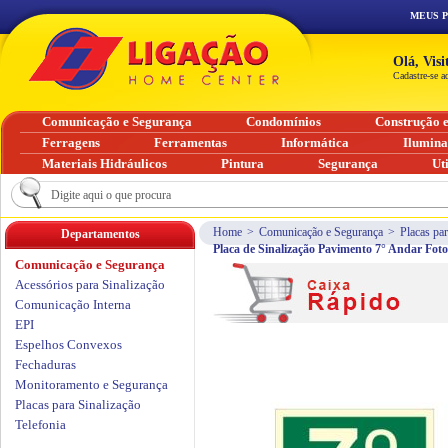
MEUS 
Olá, Vis
Cadastre-se a
Comunicação e Segurança
Condomínios
Construção 
Ferragens
Ferramentas
Informática
Ilumin
Materiais Hidráulicos
Pintura
Segurança
Ut
Home
>
Comunicação e Segurança
>
Placas par
Departamentos
Placa de Sinalização Pavimento 7° Andar Fo
Comunicação e Segurança
Acessórios para Sinalização
Comunicação Interna
EPI
Espelhos Convexos
Fechaduras
Monitoramento e Segurança
Placas para Sinalização
Telefonia