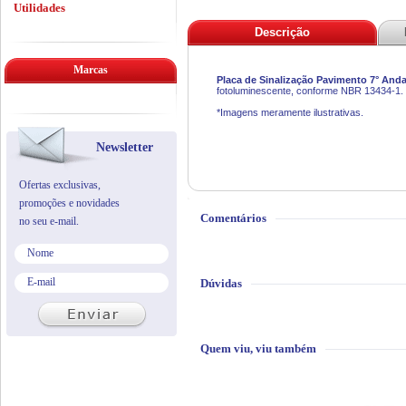
Utilidades
Descrição
Marcas
Placa de Sinalização Pavimento 7° And
fotoluminescente, conforme NBR 13434-1.
*Imagens meramente ilustrativas.
Newsletter
Ofertas exclusivas,
promoções e novidades
Comentários
no seu e-mail.
Dúvidas
Quem viu, viu também