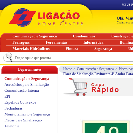
MEUS 
Olá, Vis
Cadastre-se a
Comunicação e Segurança
Condomínios
Construção 
Ferragens
Ferramentas
Informática
Ilumin
Materiais Hidráulicos
Pintura
Segurança
Ut
Home
>
Comunicação e Segurança
>
Placas par
Departamentos
Placa de Sinalização Pavimento 4° Andar Fo
Comunicação e Segurança
Acessórios para Sinalização
Comunicação Interna
EPI
Espelhos Convexos
Fechaduras
Monitoramento e Segurança
Placas para Sinalização
Telefonia