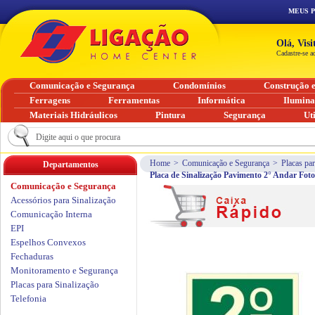
MEUS 
Olá, Vis
Cadastre-se a
Comunicação e Segurança
Condomínios
Construção 
Ferragens
Ferramentas
Informática
Ilumin
Materiais Hidráulicos
Pintura
Segurança
Ut
Home
>
Comunicação e Segurança
>
Placas par
Departamentos
Placa de Sinalização Pavimento 2° Andar Fo
Comunicação e Segurança
Acessórios para Sinalização
Comunicação Interna
EPI
Espelhos Convexos
Fechaduras
Monitoramento e Segurança
Placas para Sinalização
Telefonia