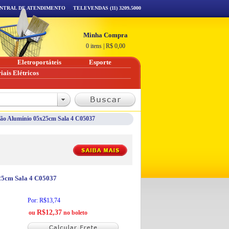
NTRAL DE ATENDIMENTO
TELEVENDAS (11) 3209.5000
Minha Compra
0 itens
|
R$
0,00
Eletroportáteis
Esporte
iais Elétricos
ação Alumínio 05x25cm Sala 4 C05037
x25cm Sala 4 C05037
Por: R$13,74
R$12,37
ou
no boleto