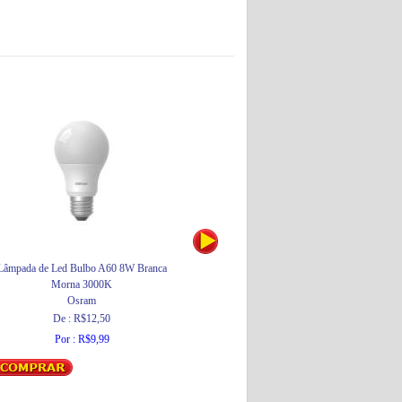
Lâmpada de Led Bulbo A60 8W Branca
Lâmpada de Led Filamento Globo 4,5W
Morna 3000K
Branca Morna 2700K Clara Bivolt
Osram
Osram
De : R$12,50
Por : R$55,65
Por : R$9,99