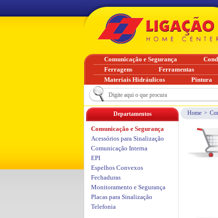
Comunicação e Segurança
Cond
Ferragens
Ferramentas
Materiais Hidráulicos
Pintura
Home
>
Com
Departamentos
Comunicação e Segurança
Acessórios para Sinalização
Comunicação Interna
EPI
Espelhos Convexos
Fechaduras
Monitoramento e Segurança
Placas para Sinalização
Telefonia