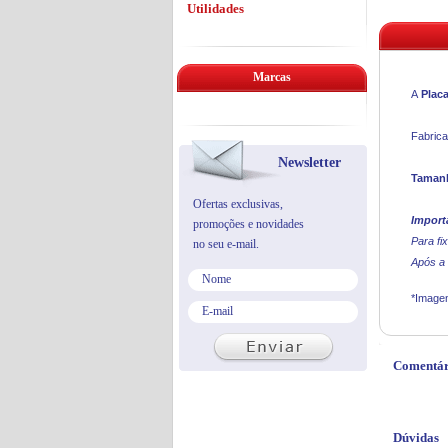
Utilidades
Marcas
A
Plac
Fabrica
Newsletter
Tamanh
Ofertas exclusivas,
Import
promoções e novidades
Para fi
no seu e-mail.
Após a 
*Imagen
Comentár
Dúvidas