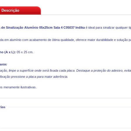
Descrição
a de Sinalização Alumínio 05x25cm Sala 4 C05037
Indika
é ideal para sinalizar qualquer t
da em alumínio com acabamento de ótima qualidade, oferece maior durabilidade e solução par
o (A x L):
05 x 25 cm.
ante:
xação, limpe a superfície onde será fixada cada placa. Destaque a proteção do adesivo, evita
fixação pressione a placa para maior aderência.
s meramente ilustrativas.
ios