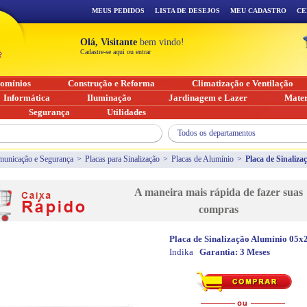
MEUS PEDIDOS
LISTA DE DESEJOS
MEU CADASTRO
CE
Olá, Visitante
bem vindo!
Cadastre-se aqui ou entrar
omínios
Construção e Reforma
Climatização e Ventilação
Informática
Iluminação
Jardinagem e Lazer
Mater
Segurança
Utilidades
Todos os departamentos
unicação e Segurança
>
Placas para Sinalização
>
Placas de Alumínio
>
Placa de Sinaliz
A maneira mais rápida de fazer suas
compras
Placa de Sinalização Alumínio 05
Indika
Garantia:
3 Meses