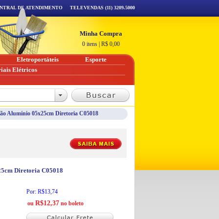
NTRAL DE ATENDIMENTO
TELEVENDAS (11) 3209.5000
Minha Compra
0 itens
|
R$
0,00
Eletroportáteis
Esporte
iais Elétricos
ação Alumínio 05x25cm Diretoria C05018
x25cm Diretoria C05018
Por: R$13,74
R$12,37
ou
no boleto