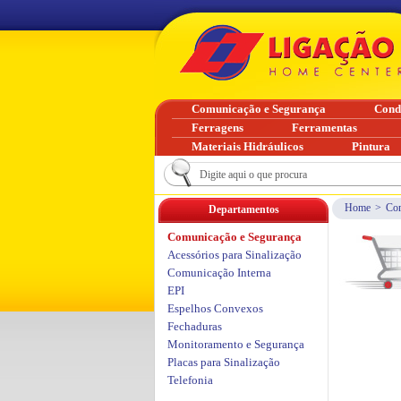
Comunicação e Segurança
Cond
Ferragens
Ferramentas
Materiais Hidráulicos
Pintura
Home
>
Com
Departamentos
Comunicação e Segurança
Acessórios para Sinalização
Comunicação Interna
EPI
Espelhos Convexos
Fechaduras
Monitoramento e Segurança
Placas para Sinalização
Telefonia