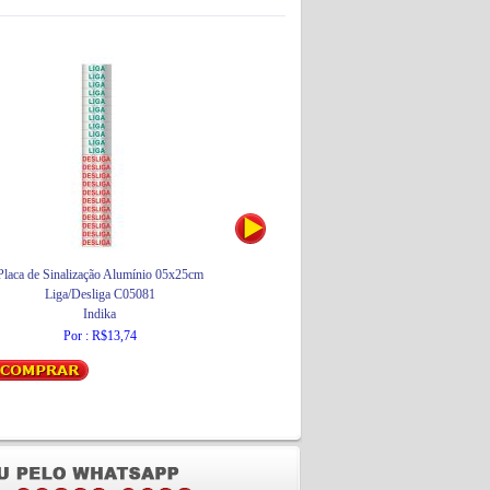
Placa de Sinalização Alumínio 05x25cm
Placa de Sinalização Alumínio 05x25cm
Liga/Desliga C05081
Visitantes C05093
Indika
Indika
Por : R$13,74
Por : R$13,74