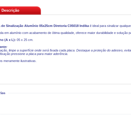
Descrição
a de Sinalização Alumínio 05x25cm Diretoria C05018
Indika
é ideal para sinalizar qualque
da em alumínio com acabamento de ótima qualidade, oferece maior durabilidade e solução par
o (A x L):
05 x 25 cm.
ante:
xação, limpe a superfície onde será fixada cada placa. Destaque a proteção do adesivo, evita
fixação pressione a placa para maior aderência.
s meramente ilustrativas.
ios