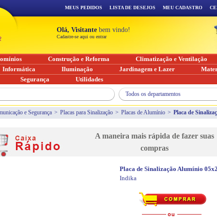
MEUS PEDIDOS
LISTA DE DESEJOS
MEU CADASTRO
CE
Olá, Visitante
bem vindo!
Cadastre-se aqui ou entrar
omínios
Construção e Reforma
Climatização e Ventilação
Informática
Iluminação
Jardinagem e Lazer
Mater
Segurança
Utilidades
Todos os departamentos
unicação e Segurança
>
Placas para Sinalização
>
Placas de Alumínio
>
Placa de Sinaliz
A maneira mais rápida de fazer suas
compras
Placa de Sinalização Alumínio 05
Indika