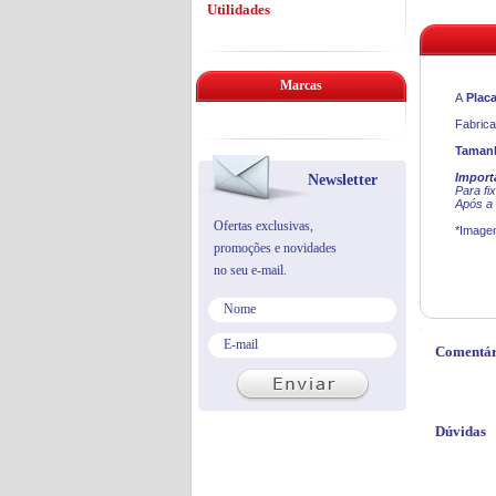
Utilidades
Marcas
A
Plac
Fabrica
Tamanh
Import
Newsletter
Para fi
Após a 
Ofertas exclusivas,
*Imagen
promoções e novidades
no seu e-mail.
Comentár
Dúvidas