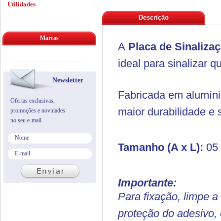
Utilidades
Descrição
Marcas
A
Placa de Sinaliz
ideal para sinalizar q
Newsletter
Fabricada em alumíni
Ofertas exclusivas,
maior durabilidade e 
promoções e novidades
no seu e-mail.
Tamanho (A x L):
05 
Importante:
Para fixação, limpe a
proteção do adesivo, 