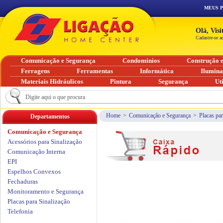
MEUS 
Olá, Vis
Cadastre-se a
Comunicação e Segurança
Condomínios
Construção 
Ferragens
Ferramentas
Informática
Ilumin
Materiais Hidráulicos
Pintura
Segurança
Ut
Home
>
Comunicação e Segurança
>
Placas par
Departamentos
Comunicação e Segurança
Acessórios para Sinalização
Comunicação Interna
EPI
Espelhos Convexos
Fechaduras
Monitoramento e Segurança
Placas para Sinalização
Telefonia