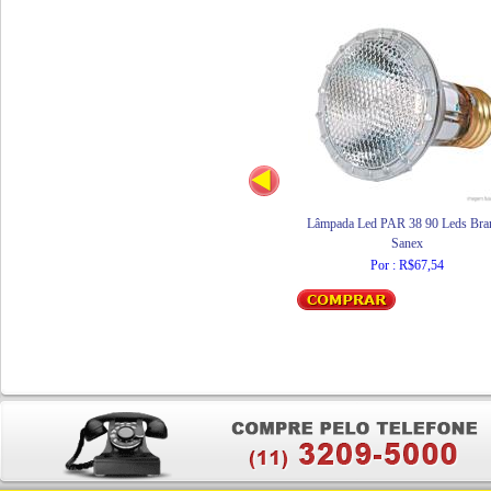
Lâmpada Led PAR 38 90 Leds Bra
Sanex
Por : R$67,54