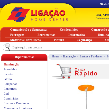
MEUS 
Olá, Vis
Cadastre-se a
Comunicação e Segurança
Condomínios
Construção 
Ferragens
Ferramentas
Informática
Ilumin
Materiais Hidráulicos
Pintura
Segurança
Ut
Home
>
Iluminação
>
Lustres e Pendentes
>
P
Departamentos
Iluminação
Arandelas
Espeto
Globo
Lâmpadas
Lanternas
Led
Luminárias
Lustres e Pendentes
Mangueira Luminosa