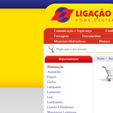
Comunicação e Segurança
Cond
Ferragens
Ferramentas
Materiais Hidráulicos
Pintura
Home
>
Ilu
Departamentos
Iluminação
Arandelas
Espeto
Globo
Lâmpadas
Lanternas
Led
Luminárias
Lustres e Pendentes
Mangueira Luminosa