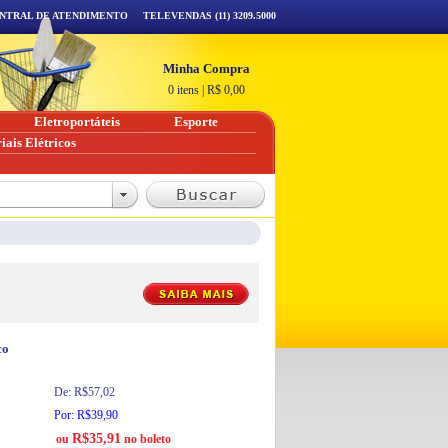
NTRAL DE ATENDIMENTO
TELEVENDAS (11) 3209.5000
Minha Compra
0 itens
|
R$
0,00
Eletroportáteis
Esporte
iais Elétricos
co
De: R$57,02
Por: R$39,90
R$35,91
ou
no boleto