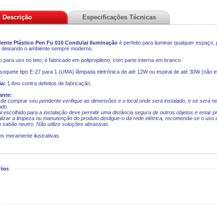
Descrição
Especificações Técnicas
ente Plástico Pen Fu 010 Condulai Iluminação
é perfeito para iluminar qualquer espaço,
, deixando o ambiente sempre moderno.
o para uso no teto, é fabricado em polipropileno, com parte interna em branco.
soquete tipo E-27 para 1 (UMA) lâmpada eletrônica de até 12W ou espiral de até 30W (não in
ia:
1 Ano contra defeitos de fabricação.
ante:
 de comprar seu pendente verifique as dimensões e o local onde será instalado, e se será ne
ado.
al escolhido para a instalação deve permitir uma distância segura de outros objetos e estar 
alizar a limpeza ou manutenção do produto desligue-o da rede elétrica, recomenda-se o us
 sabão neutro. Não utilize soluções abrasivas.
s meramente ilustrativas.
ios