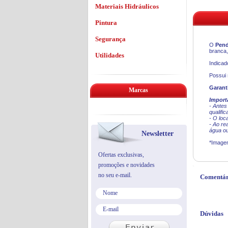
Materiais Hidráulicos
Pintura
Segurança
O
Pend
branca
Utilidades
Indicad
Possui 
Garant
Marcas
Import
- Antes
qualific
- O loc
- Ao re
água ou
Newsletter
*Imagen
Ofertas exclusivas,
promoções e novidades
no seu e-mail.
Comentár
Dúvidas