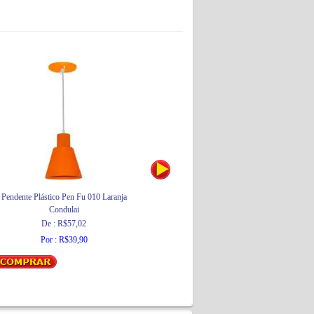
Pendente Plástico Pen Fu 010 Laranja
Pendente Plástico Pen Fu 015 Amarelo
Condulai
Condulai
De : R$57,02
De : R$54,63
Por : R$39,90
Por : R$38,24