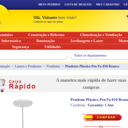
MEUS PEDIDOS
LISTA DE DESEJOS
MEU CADASTRO
CE
Olá, Visitante
bem vindo!
Cadastre-se aqui ou entrar
omínios
Construção e Reforma
Climatização e Ventilação
Informática
Iluminação
Jardinagem e Lazer
Mater
Segurança
Utilidades
Todos os departamentos
minação
>
Lustres e Pendentes
>
Pendentes
>
Pendente Plástico Pen Fu 010 Branco
A maneira mais rápida de fazer suas
compras
Pendente Plástico Pen Fu 010 Bran
Condulai
Garantia:
1 Ano