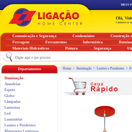
MEUS 
Olá, Vis
Cadastre-se a
Comunicação e Segurança
Condomínios
Construção 
Ferragens
Ferramentas
Informática
Ilumin
Materiais Hidráulicos
Pintura
Segurança
Ut
Home
>
Iluminação
>
Lustres e Pendentes
>
P
Departamentos
Iluminação
Arandelas
Espeto
Globo
Lâmpadas
Lanternas
Led
Luminárias
Lustres e Pendentes
Mangueira Luminosa