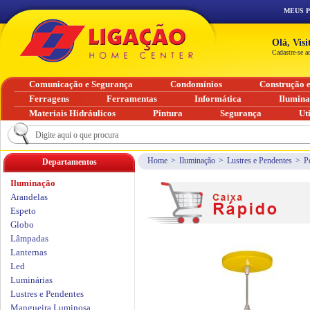
MEUS 
Olá, Vis
Cadastre-se a
Comunicação e Segurança
Condomínios
Construção 
Ferragens
Ferramentas
Informática
Ilumin
Materiais Hidráulicos
Pintura
Segurança
Ut
Home
>
Iluminação
>
Lustres e Pendentes
>
P
Departamentos
Iluminação
Arandelas
Espeto
Globo
Lâmpadas
Lanternas
Led
Luminárias
Lustres e Pendentes
Mangueira Luminosa