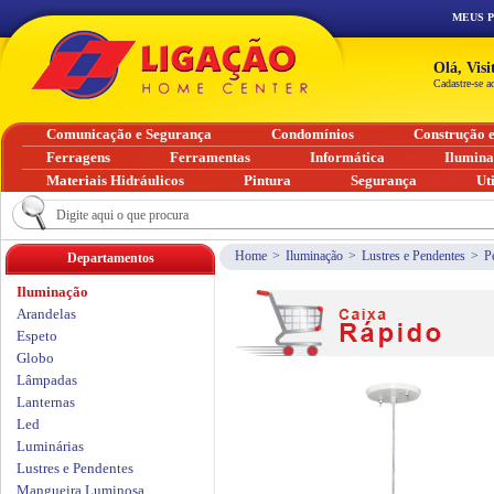
MEUS 
Olá, Vis
Cadastre-se a
Comunicação e Segurança
Condomínios
Construção 
Ferragens
Ferramentas
Informática
Ilumin
Materiais Hidráulicos
Pintura
Segurança
Ut
Home
>
Iluminação
>
Lustres e Pendentes
>
P
Departamentos
Iluminação
Arandelas
Espeto
Globo
Lâmpadas
Lanternas
Led
Luminárias
Lustres e Pendentes
Mangueira Luminosa