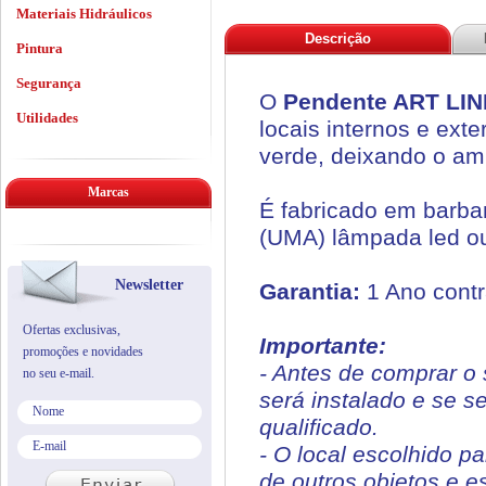
Materiais Hidráulicos
Descrição
Pintura
Segurança
O
Pendente ART LINE
Utilidades
locais internos e ex
verde, deixando o amb
Marcas
É fabricado em barban
(UMA) lâmpada led ou
Newsletter
Garantia:
1 Ano contr
Ofertas exclusivas,
Importante:
promoções e novidades
- Antes de comprar o 
no seu e-mail.
será instalado e se s
qualificado.
- O local escolhido p
de outros objetos e e