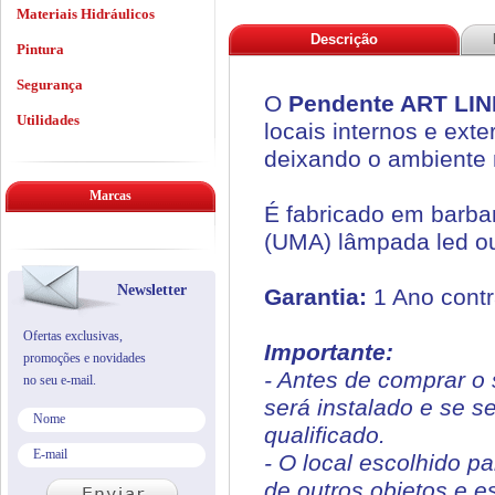
Materiais Hidráulicos
Descrição
Pintura
Segurança
O
Pendente ART LINE
Utilidades
locais internos e ext
deixando o ambiente 
Marcas
É fabricado em barban
(UMA) lâmpada led ou
Newsletter
Garantia:
1 Ano contr
Ofertas exclusivas,
Importante:
promoções e novidades
- Antes de comprar o 
no seu e-mail.
será instalado e se s
qualificado.
- O local escolhido p
de outros objetos e e