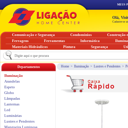
MEUS 
Olá, Vis
Cadastre-se a
Comunicação e Segurança
Condomínios
Construção 
Ferragens
Ferramentas
Informática
Ilumin
Materiais Hidráulicos
Pintura
Segurança
Ut
Home
>
Iluminação
>
Lustres e Pendentes
>
P
Departamentos
Iluminação
Arandelas
Espeto
Globo
Lâmpadas
Lanternas
Led
Luminárias
Lustres e Pendentes
Mangueira Luminosa