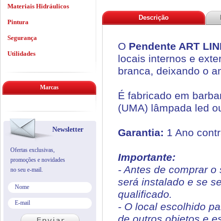
Materiais Hidráulicos
Descrição
Pintura
Segurança
O
Pendente ART LINE
Utilidades
locais internos e ex
branca, deixando o a
Marcas
É fabricado em barban
(UMA) lâmpada led ou
Newsletter
Garantia:
1 Ano contr
Ofertas exclusivas,
Importante:
promoções e novidades
- Antes de comprar o 
no seu e-mail.
será instalado e se s
qualificado.
- O local escolhido p
de outros objetos e e