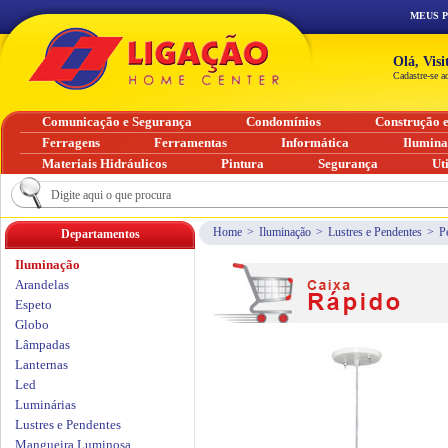
MEUS 
Olá, Vis
Cadastre-se a
Comunicação e Segurança
Condomínios
Construção 
Ferragens
Ferramentas
Informática
Ilumin
Materiais Hidráulicos
Pintura
Segurança
Ut
Home
>
Iluminação
>
Lustres e Pendentes
>
P
Departamentos
Iluminação
Arandelas
Espeto
Globo
Lâmpadas
Lanternas
Led
Luminárias
Lustres e Pendentes
Mangueira Luminosa