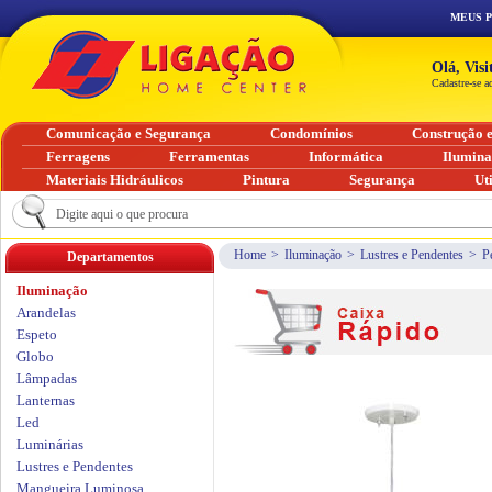
MEUS 
Olá, Vis
Cadastre-se a
Comunicação e Segurança
Condomínios
Construção 
Ferragens
Ferramentas
Informática
Ilumin
Materiais Hidráulicos
Pintura
Segurança
Ut
Home
>
Iluminação
>
Lustres e Pendentes
>
P
Departamentos
Iluminação
Arandelas
Espeto
Globo
Lâmpadas
Lanternas
Led
Luminárias
Lustres e Pendentes
Mangueira Luminosa