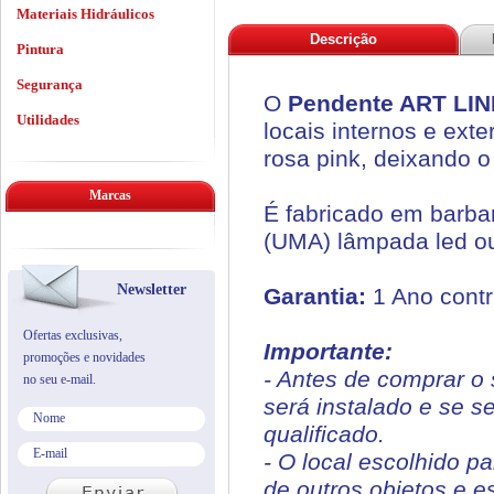
Materiais Hidráulicos
Descrição
Pintura
Segurança
O
Pendente ART LINE
Utilidades
locais internos e ex
rosa pink, deixando o
Marcas
É fabricado em barban
(UMA) lâmpada led ou
Newsletter
Garantia:
1 Ano contr
Ofertas exclusivas,
Importante:
promoções e novidades
- Antes de comprar o 
no seu e-mail.
será instalado e se s
qualificado.
- O local escolhido p
de outros objetos e e