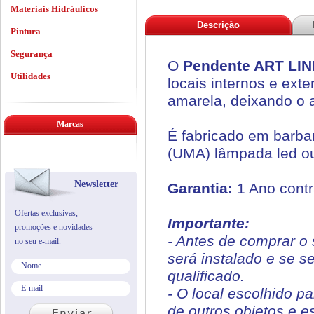
Materiais Hidráulicos
Descrição
Pintura
Segurança
O
Pendente ART LINE
Utilidades
locais internos e ex
amarela, deixando o 
Marcas
É fabricado em barban
(UMA) lâmpada led ou
Newsletter
Garantia:
1 Ano contr
Ofertas exclusivas,
Importante:
promoções e novidades
- Antes de comprar o 
no seu e-mail.
será instalado e se s
qualificado.
- O local escolhido p
de outros objetos e e