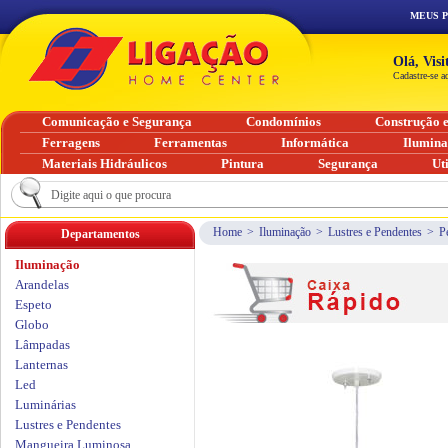
MEUS 
Olá, Vis
Cadastre-se a
Comunicação e Segurança
Condomínios
Construção 
Ferragens
Ferramentas
Informática
Ilumin
Materiais Hidráulicos
Pintura
Segurança
Ut
Home
>
Iluminação
>
Lustres e Pendentes
>
P
Departamentos
Iluminação
Arandelas
Espeto
Globo
Lâmpadas
Lanternas
Led
Luminárias
Lustres e Pendentes
Mangueira Luminosa