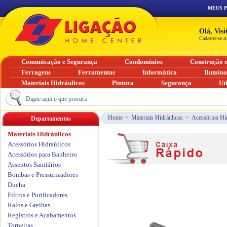
MEUS 
Olá, Vis
Cadastre-se a
Comunicação e Segurança
Condomínios
Construção 
Ferragens
Ferramentas
Informática
Ilumin
Materiais Hidráulicos
Pintura
Segurança
Ut
Home
>
Materiais Hidráulicos
>
Acessórios Hi
Departamentos
Materiais Hidráulicos
Acessórios Hidraúlicos
Acessórios para Banheiro
Assentos Sanitários
Bombas e Pressurizadores
Ducha
Filtros e Purificadores
Ralos e Grelhas
Registros e Acabamentos
Torneiras