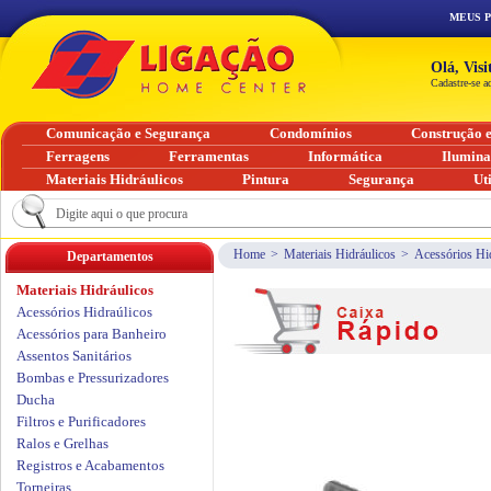
MEUS 
Olá, Vis
Cadastre-se a
Comunicação e Segurança
Condomínios
Construção 
Ferragens
Ferramentas
Informática
Ilumin
Materiais Hidráulicos
Pintura
Segurança
Ut
Home
>
Materiais Hidráulicos
>
Acessórios Hi
Departamentos
Materiais Hidráulicos
Acessórios Hidraúlicos
Acessórios para Banheiro
Assentos Sanitários
Bombas e Pressurizadores
Ducha
Filtros e Purificadores
Ralos e Grelhas
Registros e Acabamentos
Torneiras