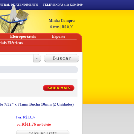
NTRAL DE ATENDIMENTO
TELEVENDAS (11) 3209.5000
Minha Compra
0 itens
|
R$
0,00
Eletroportáteis
Esporte
iais Elétricos
ado 7/32" x 71mm Bucha 10mm (2 Unidades)
Por: R$13,07
R$11,76
ou
no boleto