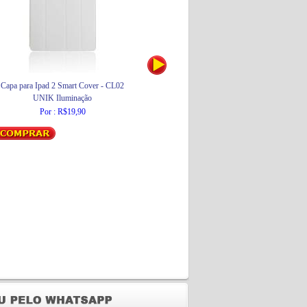
Capa para Ipad 2 Smart Cover - CL02
Lâmpada Halopar 20 50W E27
L
UNIK Iluminação
Osram
Por : R$19,90
Por : R$26,50