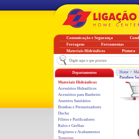
Comunicação e Segurança
Cond
Ferragens
Ferramentas
Materiais Hidráulicos
Pintura
Home
>
Mat
Departamentos
Parafuso Sa
Materiais Hidráulicos
Acessórios Hidraúlicos
Acessórios para Banheiro
Assentos Sanitários
Bombas e Pressurizadores
Ducha
Filtros e Purificadores
Ralos e Grelhas
Registros e Acabamentos
Torneiras