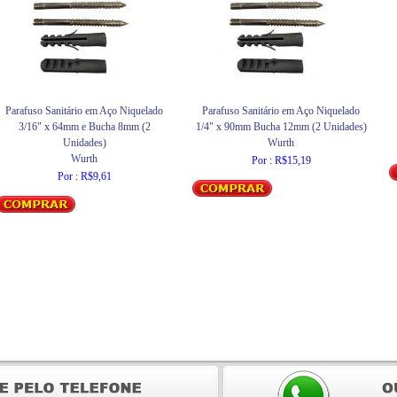
Parafuso Sanitário em Aço Niquelado
Parafuso Sanitário em Aço Niquelado
3/16" x 64mm e Bucha 8mm (2
1/4" x 90mm Bucha 12mm (2 Unidades)
Unidades)
Wurth
Wurth
Por : R$15,19
Por : R$9,61