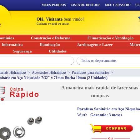
MEUS PEDIDOS
LISTA DE DESEJOS
MEU CADASTRO
CE
Olá, Visitante
bem vindo!
Cadastre-se aqui ou entrar
omínios
Construção e Reforma
Climatização e Ventilação
Informática
Iluminação
Jardinagem e Lazer
Mater
Segurança
Utilidades
Todos os departamentos
eriais Hidráulicos
>
Acessórios Hidraúlicos
>
Parafusos para Sanitários
>
nitário em Aço Niquelado 7/32" x 71mm Bucha 10mm (2 Unidades)
A maneira mais rápida de fazer suas
compras
Parafuso Sanitário em Aço Niquel
Wurth
Garantia:
3 meses