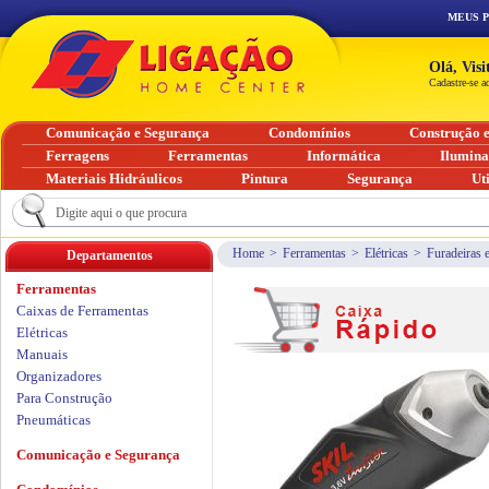
MEUS 
Olá, Vis
Cadastre-se a
Comunicação e Segurança
Condomínios
Construção 
Ferragens
Ferramentas
Informática
Ilumin
Materiais Hidráulicos
Pintura
Segurança
Ut
Home
>
Ferramentas
>
Elétricas
>
Furadeiras 
Departamentos
Ferramentas
Caixas de Ferramentas
Elétricas
Manuais
Organizadores
Para Construção
Pneumáticas
Comunicação e Segurança