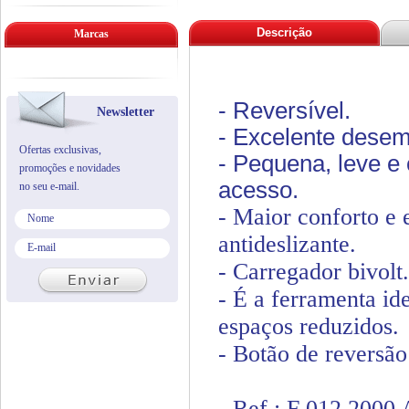
Descrição
Marcas
- Reversível.
Newsletter
- Excelente desem
Ofertas exclusivas,
- Pequena, leve e 
promoções e novidades
acesso.
no seu e-mail.
- Maior conforto e
antideslizante.
- Carregador bivolt.
- É a ferramenta id
espaços reduzidos.
- Botão de reversão
- Ref.: F 012 2000