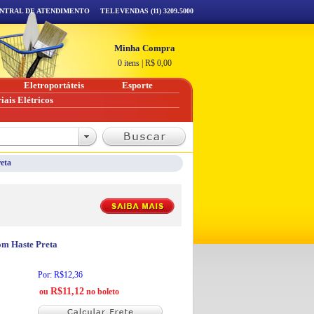
NTRAL DE ATENDIMENTO
TELEVENDAS (11) 3209.5000
Minha Compra
0 itens
|
R$
0,00
Eletroportáteis
Esporte
iais Elétricos
eta
om Haste Preta
Por: R$12,36
R$11,12
ou
no boleto