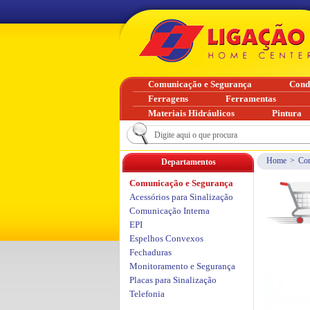
Comunicação e Segurança
Cond
Ferragens
Ferramentas
Materiais Hidráulicos
Pintura
Home
>
Com
Departamentos
Comunicação e Segurança
Acessórios para Sinalização
Comunicação Interna
EPI
Espelhos Convexos
Fechaduras
Monitoramento e Segurança
Placas para Sinalização
Telefonia