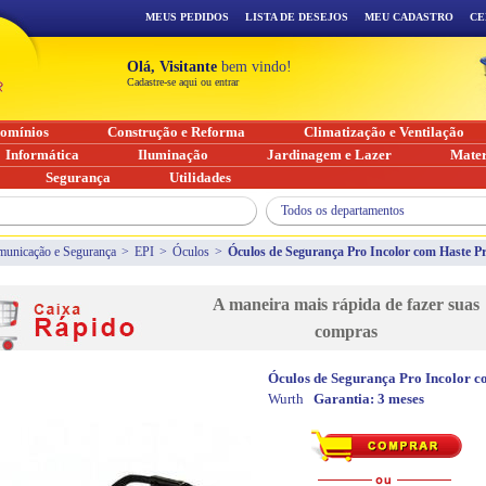
MEUS PEDIDOS
LISTA DE DESEJOS
MEU CADASTRO
CE
Olá, Visitante
bem vindo!
Cadastre-se aqui ou entrar
omínios
Construção e Reforma
Climatização e Ventilação
Informática
Iluminação
Jardinagem e Lazer
Mater
Segurança
Utilidades
Todos os departamentos
unicação e Segurança
>
EPI
>
Óculos
>
Óculos de Segurança Pro Incolor com Haste Pr
A maneira mais rápida de fazer suas
compras
Óculos de Segurança Pro Incolor c
Wurth
Garantia:
3 meses