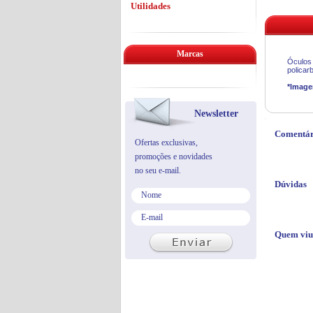
Utilidades
Marcas
Óculos 
policar
*Image
Newsletter
Comentár
Ofertas exclusivas,
promoções e novidades
no seu e-mail.
Dúvidas
Quem viu