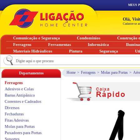
MEUS 
Olá, Vis
Cadastre-se a
Comunicação e Segurança
Condomínios
Construção 
Ferragens
Ferramentas
Informática
Ilumin
Materiais Hidráulicos
Pintura
Segurança
Ut
Home
>
Ferragens
>
Molas para Portas
>
Aére
Departamentos
Ferragens
Adesivos e Colas
Barras Antipânico
Correntes e Cadeados
Diversos
Fechaduras
Fitas Adesivas
Molas para Portas
Puxadores para Portas
Suportes