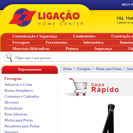
MEUS 
Olá, Vis
Cadastre-se a
Comunicação e Segurança
Condomínios
Construção 
Ferragens
Ferramentas
Informática
Ilumin
Materiais Hidráulicos
Pintura
Segurança
Ut
Home
>
Ferragens
>
Molas para Portas
>
Aére
Departamentos
Ferragens
Adesivos e Colas
Barras Antipânico
Correntes e Cadeados
Diversos
Fechaduras
Fitas Adesivas
Molas para Portas
Puxadores para Portas
Suportes