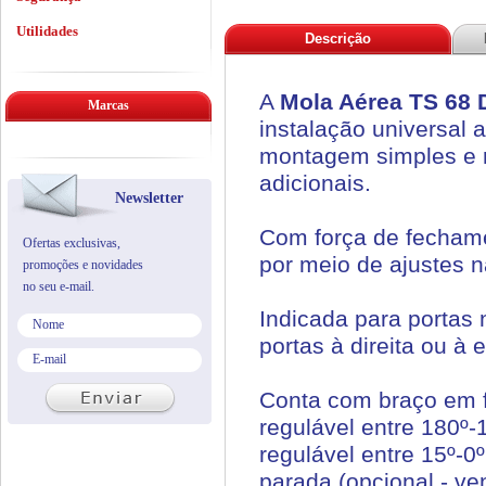
Utilidades
Descrição
A
Mola Aérea TS 68
Marcas
instalação universal 
montagem simples e r
adicionais.
Newsletter
Com força de fechame
Ofertas exclusivas,
por meio de ajustes 
promoções e novidades
no seu e-mail.
Indicada para porta
portas à direita ou à 
Conta com braço em f
regulável entre 180º
regulável entre 15º-0
parada (opcional - v