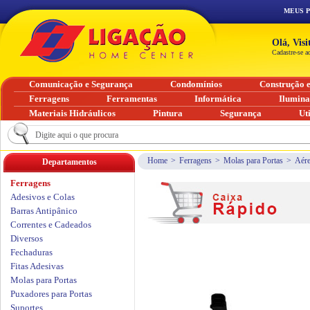
MEUS 
Olá, Vis
Cadastre-se a
Comunicação e Segurança
Condomínios
Construção 
Ferragens
Ferramentas
Informática
Ilumin
Materiais Hidráulicos
Pintura
Segurança
Ut
Home
>
Ferragens
>
Molas para Portas
>
Aére
Departamentos
Ferragens
Adesivos e Colas
Barras Antipânico
Correntes e Cadeados
Diversos
Fechaduras
Fitas Adesivas
Molas para Portas
Puxadores para Portas
Suportes