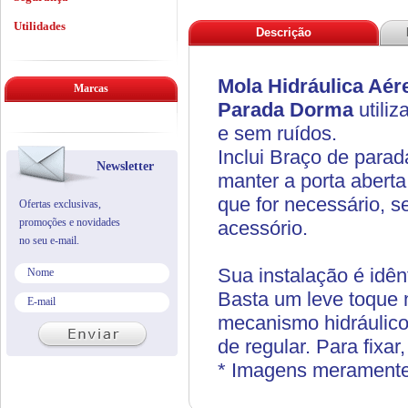
Utilidades
Descrição
Mola Hidráulica Aér
Marcas
Parada Dorma
utili
e sem ruídos.
Inclui
Braço de parad
Newsletter
manter a porta abert
que for necessário, 
Ofertas exclusivas,
promoções e novidades
acessório.
no seu e-mail.
Sua instalação é idê
Basta um leve toque n
mecanismo hidráulico
de regular. Para fixa
* Imagens meramente 