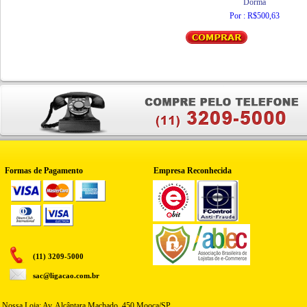
Dorma
Por : R$500,63
Formas de Pagamento
Empresa Reconhecida
(11) 3209-5000
sac@ligacao.com.br
Nossa Loja: Av. Alcântara Machado, 450 Mooca/SP