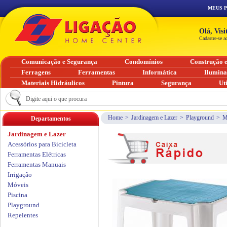
MEUS 
Olá, Vis
Cadastre-se a
Comunicação e Segurança
Condomínios
Construção 
Ferragens
Ferramentas
Informática
Ilumin
Materiais Hidráulicos
Pintura
Segurança
Ut
Home
>
Jardinagem e Lazer
>
Playground
>
M
Departamentos
Jardinagem e Lazer
Acessórios para Bicicleta
Ferramentas Elétricas
Ferramentas Manuais
Irrigação
Móveis
Piscina
Playground
Repelentes