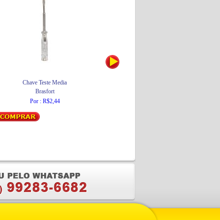
Chave Teste Media
Espelho Convexo de 30cm com Borda de
Brasfort
Alumínio
Ligação
Por : R$2,44
Por : R$174,61