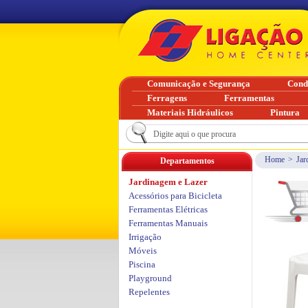
Comunicação e Segurança
Cond
Ferragens
Ferramentas
Materiais Hidráulicos
Pintura
Home
>
Jar
Departamentos
Jardinagem e Lazer
Acessórios para Bicicleta
Ferramentas Elétricas
Ferramentas Manuais
Irrigação
Móveis
Piscina
Playground
Repelentes