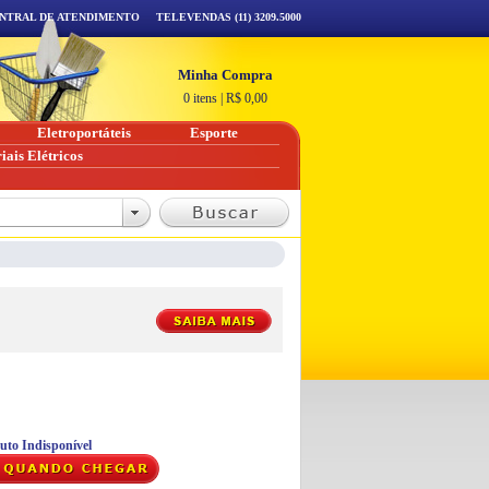
NTRAL DE ATENDIMENTO
TELEVENDAS (11) 3209.5000
Minha Compra
0 itens
|
R$
0,00
Eletroportáteis
Esporte
iais Elétricos
uto Indisponível