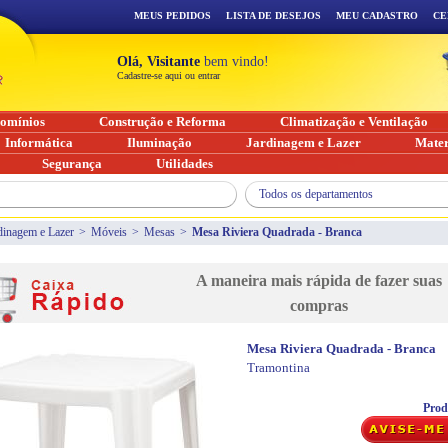
MEUS PEDIDOS
LISTA DE DESEJOS
MEU CADASTRO
CE
Olá, Visitante
bem vindo!
Cadastre-se aqui ou entrar
omínios
Construção e Reforma
Climatização e Ventilação
Informática
Iluminação
Jardinagem e Lazer
Mater
Segurança
Utilidades
Todos os departamentos
dinagem e Lazer
>
Móveis
>
Mesas
>
Mesa Riviera Quadrada - Branca
A maneira mais rápida de fazer suas
compras
Mesa Riviera Quadrada - Branca
Tramontina
Prod