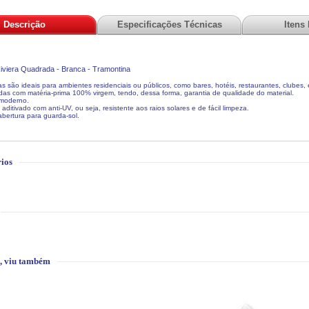
Descrição
Especificações Técnicas
Itens
viera Quadrada - Branca - Tramontina
s são ideais para ambientes residenciais ou públicos, como bares, hotéis, restaurantes, clubes, 
das com matéria-prima 100% virgem, tendo, dessa forma, garantia de qualidade do material.
 moderno.
aditivado com anti-UV, ou seja, resistente aos raios solares e de fácil limpeza.
abertura para guarda-sol.
ios
, viu também