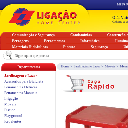
MEUS 
Olá, Vis
Cadastre-se a
Comunicação e Segurança
Condomínios
Construção 
Ferragens
Ferramentas
Informática
Ilumin
Materiais Hidráulicos
Pintura
Segurança
Ut
Home
>
Jardinagem e Lazer
>
Móveis
>
Mesa
Departamentos
Jardinagem e Lazer
Acessórios para Bicicleta
Ferramentas Elétricas
Ferramentas Manuais
Irrigação
Móveis
Piscina
Playground
Repelentes