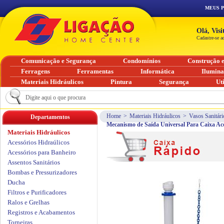
MEUS 
Olá, Vis
Cadastre-se a
Comunicação e Segurança
Condomínios
Construção 
Ferragens
Ferramentas
Informática
Ilumin
Materiais Hidráulicos
Pintura
Segurança
Ut
Home
>
Materiais Hidráulicos
>
Vasos Sanitári
Departamentos
Mecanismo de Saída Universal Para Caixa Ac
Materiais Hidráulicos
Acessórios Hidraúlicos
Acessórios para Banheiro
Assentos Sanitários
Bombas e Pressurizadores
Ducha
Filtros e Purificadores
Ralos e Grelhas
Registros e Acabamentos
Torneiras