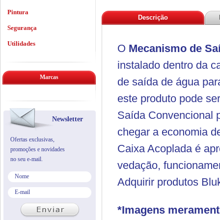
Pintura
Descrição
Segurança
Utilidades
O
Mecanismo de Saíd
instalado dentro da c
Marcas
de saída de água par
este produto pode s
Saída Convencional 
Newsletter
chegar a economia d
Ofertas exclusivas,
Caixa Acoplada é apr
promoções e novidades
no seu e-mail.
vedação, funcionamen
Adquirir produtos Blu
*Imagens meramente 