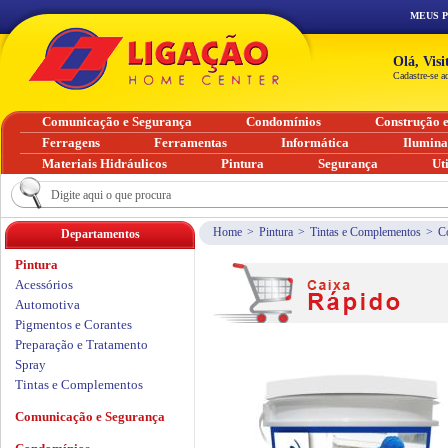
MEUS 
Olá, Vis
Cadastre-se a
Comunicação e Segurança
Condomínios
Construção 
Ferragens
Ferramentas
Informática
Ilumin
Materiais Hidráulicos
Pintura
Segurança
Ut
Home
>
Pintura
>
Tintas e Complementos
>
C
Departamentos
Pintura
Acessórios
Automotiva
Pigmentos e Corantes
Preparação e Tratamento
Spray
Tintas e Complementos
Comunicação e Segurança