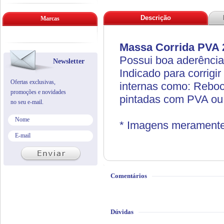
Descrição
Marcas
Massa Corrida PVA 
Possui boa aderência
Newsletter
Indicado para corrigi
Ofertas exclusivas,
internas como: Reboc
promoções e novidades
pintadas com PVA ou a
no seu e-mail.
* Imagens meramente i
Comentários
Dúvidas