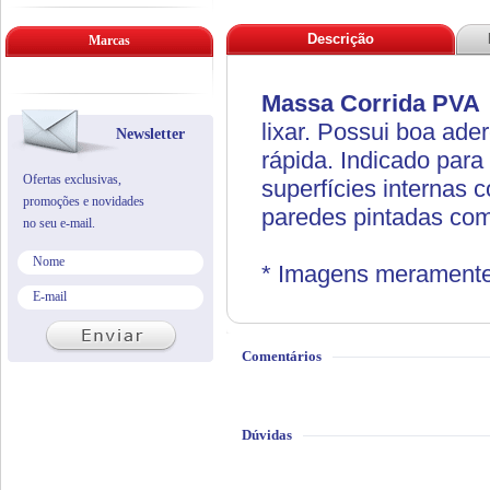
Descrição
Marcas
Massa Corrida PVA 
lixar. Possui boa ad
Newsletter
rápida.
Indicado para 
Ofertas exclusivas,
superfícies internas
promoções e novidades
paredes pintadas com
no seu e-mail.
* Imagens meramente i
Comentários
Dúvidas