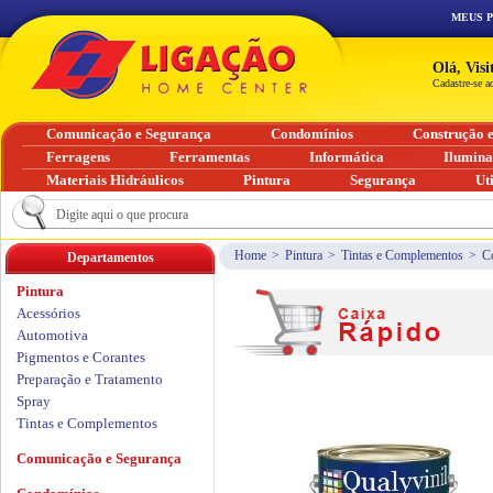
MEUS 
Olá, Vis
Cadastre-se a
Comunicação e Segurança
Condomínios
Construção 
Ferragens
Ferramentas
Informática
Ilumin
Materiais Hidráulicos
Pintura
Segurança
Ut
Home
>
Pintura
>
Tintas e Complementos
>
C
Departamentos
Pintura
Acessórios
Automotiva
Pigmentos e Corantes
Preparação e Tratamento
Spray
Tintas e Complementos
Comunicação e Segurança