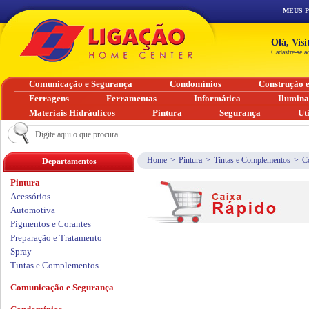
MEUS 
Olá, Vis
Cadastre-se a
Comunicação e Segurança
Condomínios
Construção 
Ferragens
Ferramentas
Informática
Ilumin
Materiais Hidráulicos
Pintura
Segurança
Ut
Home
>
Pintura
>
Tintas e Complementos
>
C
Departamentos
Pintura
Acessórios
Automotiva
Pigmentos e Corantes
Preparação e Tratamento
Spray
Tintas e Complementos
Comunicação e Segurança