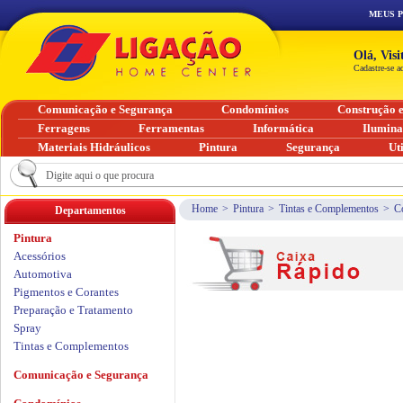
MEUS 
Olá, Vis
Cadastre-se a
Comunicação e Segurança
Condomínios
Construção 
Ferragens
Ferramentas
Informática
Ilumin
Materiais Hidráulicos
Pintura
Segurança
Ut
Home
>
Pintura
>
Tintas e Complementos
>
C
Departamentos
Pintura
Acessórios
Automotiva
Pigmentos e Corantes
Preparação e Tratamento
Spray
Tintas e Complementos
Comunicação e Segurança