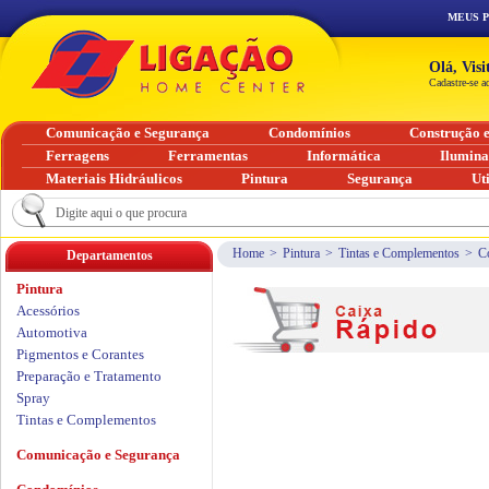
MEUS 
Olá, Vis
Cadastre-se a
Comunicação e Segurança
Condomínios
Construção 
Ferragens
Ferramentas
Informática
Ilumin
Materiais Hidráulicos
Pintura
Segurança
Ut
Home
>
Pintura
>
Tintas e Complementos
>
C
Departamentos
Pintura
Acessórios
Automotiva
Pigmentos e Corantes
Preparação e Tratamento
Spray
Tintas e Complementos
Comunicação e Segurança