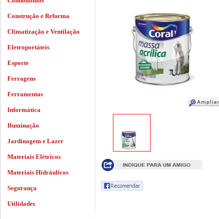
Condomínios
Construção e Reforma
Climatização e Ventilação
Eletroportáteis
Esporte
Ferragens
Ferramentas
Informática
Iluminação
Jardinagem e Lazer
Materiais Elétricos
Materiais Hidráulicos
Segurança
Utilidades