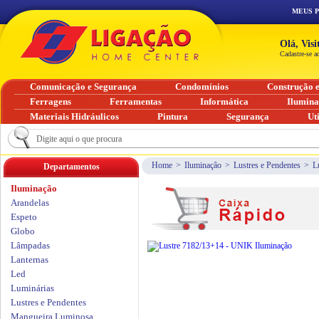
MEUS 
Olá, Vis
Cadastre-se a
Comunicação e Segurança
Condomínios
Construção 
Ferragens
Ferramentas
Informática
Ilumin
Materiais Hidráulicos
Pintura
Segurança
Ut
Home
>
Iluminação
>
Lustres e Pendentes
>
L
Departamentos
Iluminação
Arandelas
Espeto
Globo
Lâmpadas
Lanternas
Led
Luminárias
Lustres e Pendentes
Mangueira Luminosa