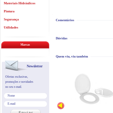
Materiais Hidráulicos
Pintura
Segurança
Comentários
Utilidades
Dúvidas
Marcas
Quem viu, viu também
Newsletter
Ofertas exclusivas,
promoções e novidades
no seu e-mail.