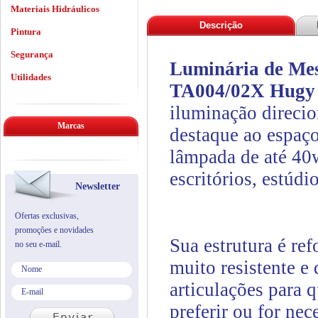
Materiais Hidráulicos
Descrição
Pintura
Segurança
Luminária de Mes
Utilidades
TA004/02X Hugy
iluminação direcio
Marcas
destaque ao espa
lâmpada de até 40w
escritórios, estúd
Newsletter
Ofertas exclusivas,
promoções e novidades
Sua estrutura é re
no seu e-mail.
muito resistente e
articulações para q
preferir ou for nec