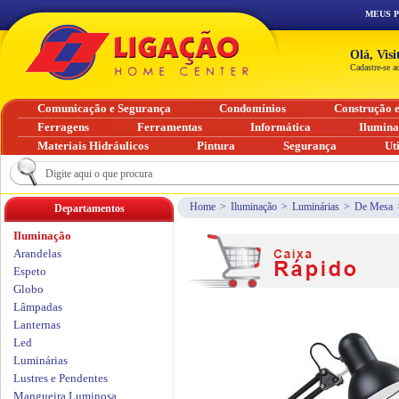
MEUS 
Olá, Vis
Cadastre-se a
Comunicação e Segurança
Condomínios
Construção 
Ferragens
Ferramentas
Informática
Ilumin
Materiais Hidráulicos
Pintura
Segurança
Ut
Home
>
Iluminação
>
Luminárias
>
De Mesa
Departamentos
Iluminação
Arandelas
Espeto
Globo
Lâmpadas
Lanternas
Led
Luminárias
Lustres e Pendentes
Mangueira Luminosa