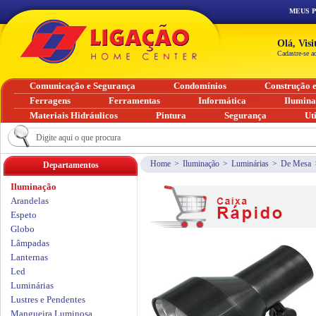
MEUS 
Olá, Vis
Cadastre-se a
Comunicação e Segurança
Condomínios
Construção 
Ferragens
Ferramentas
Informática
Ilumin
Materiais Hidráulicos
Pintura
Segurança
Ut
Home
>
Iluminação
>
Luminárias
>
De Mesa
Departamentos
Iluminação
Arandelas
Espeto
Globo
Lâmpadas
Lanternas
Led
Luminárias
Lustres e Pendentes
Mangueira Luminosa