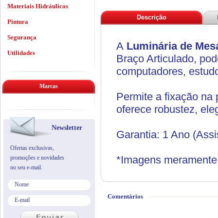
Materiais Hidráulicos
Descrição
Pintura
Segurança
A
Luminária de Mesa
Utilidades
Braço Articulado, pod
computadores, estudo
Marcas
Permite a fixação na 
oferece robustez, ele
Newsletter
Garantia: 1 Ano (Assi
Ofertas exclusivas,
*Imagens meramente i
promoções e novidades
no seu e-mail.
Comentários