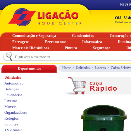
MEUS 
Olá, Vis
Cadastre-se a
Comunicação e Segurança
Condomínios
Construção 
Ferragens
Ferramentas
Informática
Ilumin
Materiais Hidráulicos
Pintura
Segurança
Ut
Home
>
Utilidades
>
Lixeiras
>
Coleta Seletiv
Departamentos
Utilidades
Automotivo
Balanças
Lavanderia
Lixeiras
Móveis
Organizadores
Relógios
Suportes
TV e Aúdio