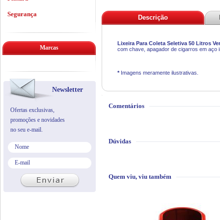
Segurança
Descrição
Lixeira Para Coleta Seletiva 50 Litros 
Marcas
com chave, apagador de cigarros em aço in
*
Imagens meramente ilustrativas.
Newsletter
Comentários
Ofertas exclusivas,
promoções e novidades
no seu e-mail.
Dúvidas
Quem viu, viu também