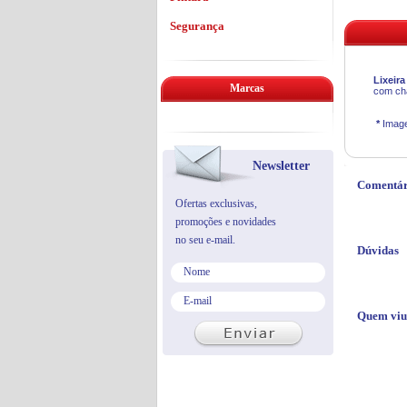
Segurança
Lixeira
Marcas
com cha
*
Image
Newsletter
Comentár
Ofertas exclusivas,
promoções e novidades
no seu e-mail.
Dúvidas
Quem viu