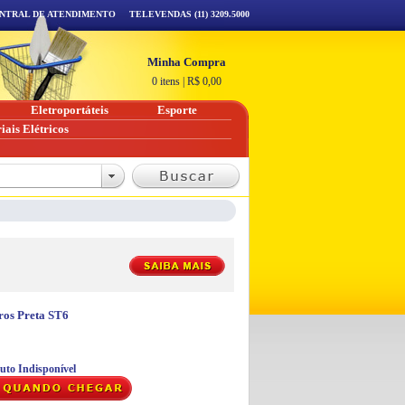
NTRAL DE ATENDIMENTO
TELEVENDAS (11) 3209.5000
Minha Compra
0 itens
|
R$
0,00
Eletroportáteis
Esporte
iais Elétricos
tros Preta ST6
uto Indisponível