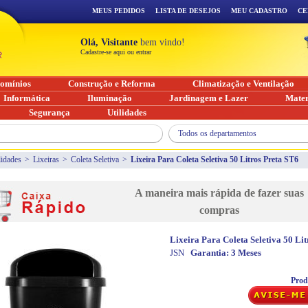
MEUS PEDIDOS
LISTA DE DESEJOS
MEU CADASTRO
CE
Olá, Visitante
bem vindo!
Cadastre-se aqui ou entrar
omínios
Construção e Reforma
Climatização e Ventilação
Informática
Iluminação
Jardinagem e Lazer
Mater
Segurança
Utilidades
Todos os departamentos
lidades
>
Lixeiras
>
Coleta Seletiva
>
Lixeira Para Coleta Seletiva 50 Litros Preta ST6
A maneira mais rápida de fazer suas
compras
Lixeira Para Coleta Seletiva 50 Li
JSN
Garantia:
3 Meses
Prod