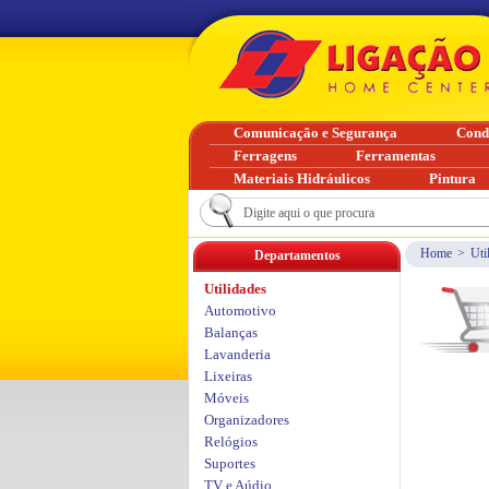
Comunicação e Segurança
Cond
Ferragens
Ferramentas
Materiais Hidráulicos
Pintura
Home
>
Uti
Departamentos
Utilidades
Automotivo
Balanças
Lavanderia
Lixeiras
Móveis
Organizadores
Relógios
Suportes
TV e Aúdio