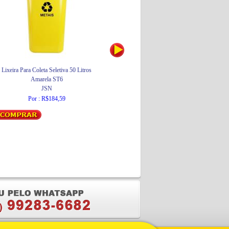
Lixeira Para Coleta Seletiva 50 Litros
Lixeira Para Coleta Seletiva 50 Litros
Amarela ST6
Azul ST6
JSN
JSN
Por : R$184,59
Por : R$169,20