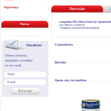
Segurança
Descrição
Limpador Pós-Obra Geral 1Lt Quartzoli
Marcas
uso interno e externo.
* Imagens meramente ilustrativas.
Comentários
Newsletter
Ofertas exclusivas,
promoções e novidades
Dúvidas
no seu e-mail.
Quem viu, viu também