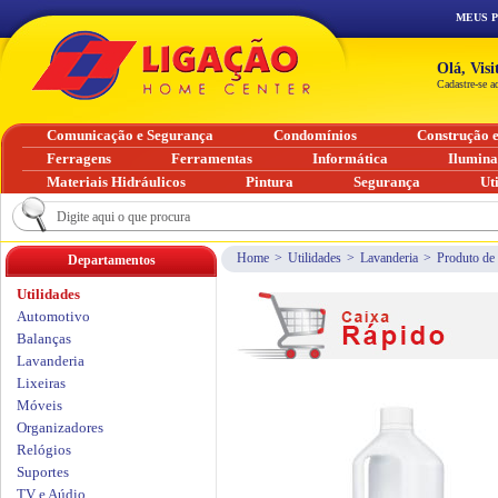
MEUS 
Olá, Vis
Cadastre-se a
Comunicação e Segurança
Condomínios
Construção 
Ferragens
Ferramentas
Informática
Ilumin
Materiais Hidráulicos
Pintura
Segurança
Ut
Home
>
Utilidades
>
Lavanderia
>
Produto de
Departamentos
Utilidades
Automotivo
Balanças
Lavanderia
Lixeiras
Móveis
Organizadores
Relógios
Suportes
TV e Aúdio