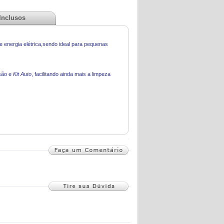
 Inclusos
 energia elétrica,sendo ideal para pequenas
são e
Kit Auto
, facilitando ainda mais a limpeza