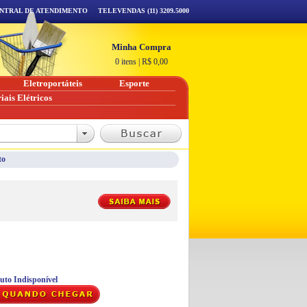
NTRAL DE ATENDIMENTO
TELEVENDAS (11) 3209.5000
Minha Compra
0 itens
|
R$
0,00
Eletroportáteis
Esporte
iais Elétricos
to
uto Indisponível