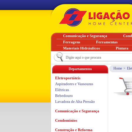
Comunicação e Segurança
Cond
Ferragens
Ferramentas
Materiais Hidráulicos
Pintura
Home
>
Ele
Departamentos
Eletroportáteis
Aspiradores e Vassouras
Elétricas
Bebedouro
Lavadora de Alta Pressão
Comunicação e Segurança
Condomínios
Construção e Reforma