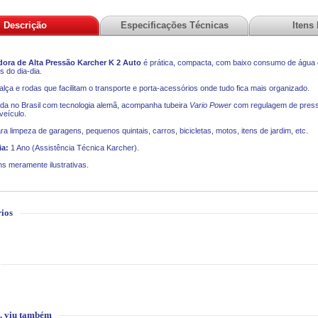
Descrição
Especificações Técnicas
Itens
ora de Alta Pressão Karcher K 2 Auto
é prática, compacta, com baixo consumo de água e
s do dia-dia.
alça e rodas que facilitam o transporte e porta-acessórios onde tudo fica mais organizado.
da no Brasil com tecnologia alemã, acompanha tubeira
Vario Power
com regulagem de pres
veículo.
ara limpeza de garagens, pequenos quintais, carros, bicicletas, motos, itens de jardim, etc.
ia:
1 Ano (Assistência Técnica Karcher).
s meramente ilustrativas.
ios
, viu também