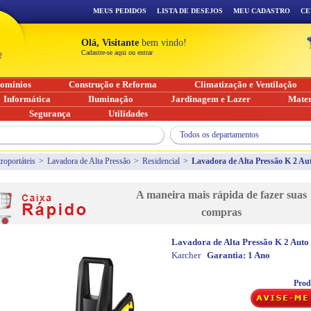
MEUS PEDIDOS
LISTA DE DESEJOS
MEU CADASTRO
CE
Olá, Visitante
bem vindo!
Cadastre-se aqui ou entrar
omínios
Construção e Reforma
Climatização e Ventilação
Informática
Iluminação
Jardinagem e Lazer
Mater
Segurança
Utilidades
Todos os departamentos
troportáteis
>
Lavadora de Alta Pressão
>
Residencial
>
Lavadora de Alta Pressão K 2 Au
A maneira mais rápida de fazer suas
compras
Lavadora de Alta Pressão K 2 Auto
Karcher
Garantia:
1 Ano
Prod