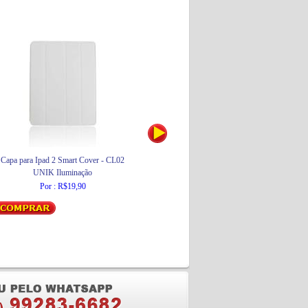
Capa para Ipad 2 Smart Cover - CL02
Esquadro de Alumínio
UNIK Iluminação
Brasfort
Por : R$19,90
Por : R$10,40