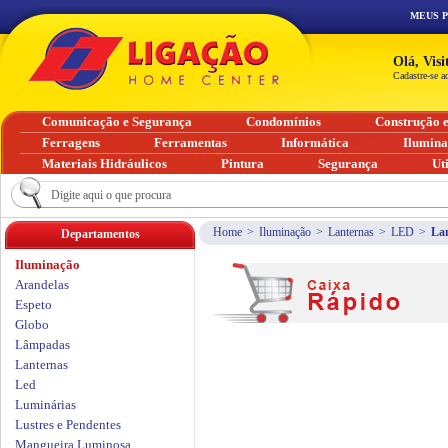
MEUS 
Olá, Vis
Cadastre-se a
Comunicação e Segurança
Condomínios
Construção 
Ferragens
Ferramentas
Informática
Ilumin
Materiais Hidráulicos
Pintura
Segurança
Ut
Home
>
Iluminação
>
Lanternas
>
LED
>
La
Departamentos
Iluminação
Arandelas
Espeto
Globo
Lâmpadas
Lanternas
Led
Luminárias
Lustres e Pendentes
Mangueira Luminosa