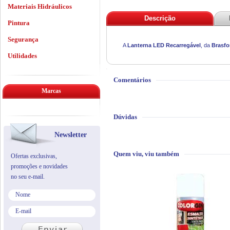
Materiais Hidráulicos
Descrição
Pintura
Segurança
A
Lanterna LED Recarregável
, da
Brasfo
Utilidades
Comentários
Marcas
Dúvidas
Newsletter
Quem viu, viu também
Ofertas exclusivas,
promoções e novidades
no seu e-mail.