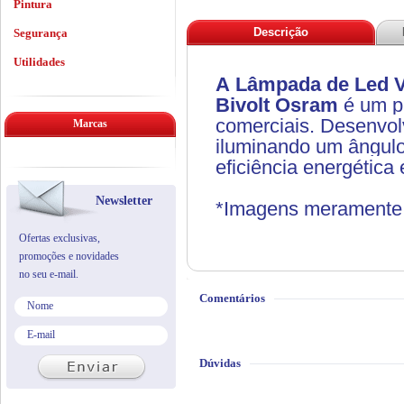
Pintura
Descrição
Segurança
Utilidades
A
Lâmpada de Led V
Bivolt
Osram
é um pr
comerciais. Desenvolv
Marcas
iluminando um ângulo
eficiência energética
Newsletter
*Imagens meramente i
Ofertas exclusivas,
promoções e novidades
no seu e-mail.
Comentários
Dúvidas