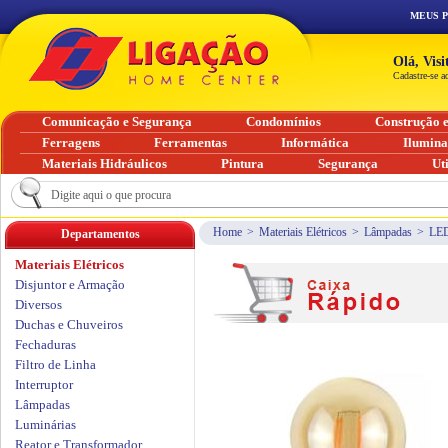
MEUS 
Olá, Vis
Cadastre-se a
Comunicação e Segurança
Condomínios
Construção 
Ferragens
Ferramentas
Informática
Ilumin
Materiais Hidráulicos
Pintura
Segurança
Ut
Home
>
Materiais Elétricos
>
Lâmpadas
>
LE
Departamentos
Materiais Elétricos
Disjuntor e Armação
Diversos
Duchas e Chuveiros
Fechaduras
Filtro de Linha
Interruptor
Lâmpadas
Luminárias
Reator e Transformador