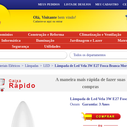
MEUS PEDIDOS
LISTA DE DESEJOS
MEU CADASTRO
CE
Olá, Visitante
bem vindo!
Cadastre-se aqui ou entrar
omínios
Construção e Reforma
Climatização e Ventilação
Informática
Iluminação
Jardinagem e Lazer
Mater
Segurança
Utilidades
Todos os departamentos
eriais Elétricos
>
Lâmpadas
>
LED
>
Lâmpada de Led Vela 3W E27 Fosca Branca Mo
A maneira mais rápida de fazer suas
compras
Lâmpada de Led Vela 3W E27 Fos
Osram
Garantia:
3 Anos