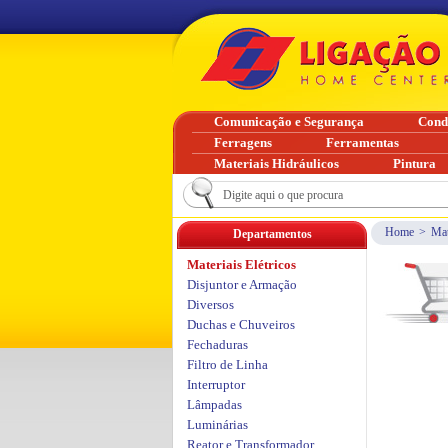
Comunicação e Segurança
Cond
Ferragens
Ferramentas
Materiais Hidráulicos
Pintura
Home
>
Mat
Departamentos
Materiais Elétricos
Disjuntor e Armação
Diversos
Duchas e Chuveiros
Fechaduras
Filtro de Linha
Interruptor
Lâmpadas
Luminárias
Reator e Transformador