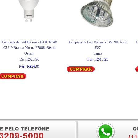
Lâmpada de Led Dicróica PAR16 6W
Lâmpada de Led Dicróica 1W 20L Azul
L
GU10 Branca Morna 2700K Bivolt
E27
Osram
Sanex
De : R$28,90
Por : R$18,23
Por : R$26,01