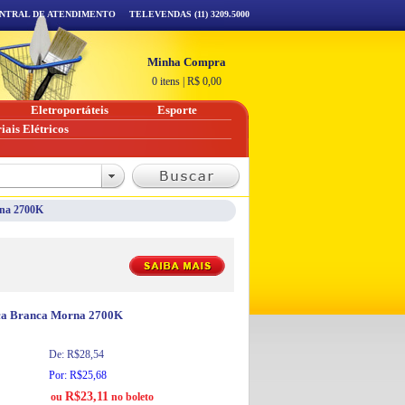
NTRAL DE ATENDIMENTO
TELEVENDAS (11) 3209.5000
Minha Compra
0 itens
|
R$
0,00
Eletroportáteis
Esporte
iais Elétricos
rna 2700K
ca Branca Morna 2700K
De: R$28,54
Por: R$25,68
R$23,11
ou
no boleto