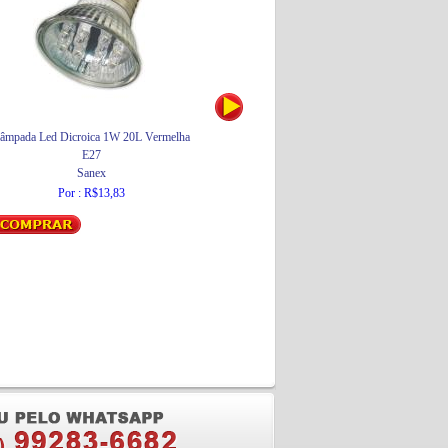
âmpada Led Dicroica 1W 20L Vermelha
Lâmpada Led Dicroica 1W 20L Branca
E27
E27
Sanex
Sanex
Por : R$13,83
Por : R$18,23