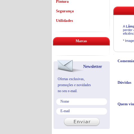
Pintura
Segurança
Utilidades
A
Lâmp
perder 
eficiên
Marcas
* Image
Comentár
Newsletter
Ofertas exclusivas,
Dúvidas
promoções e novidades
no seu e-mail.
Quem viu