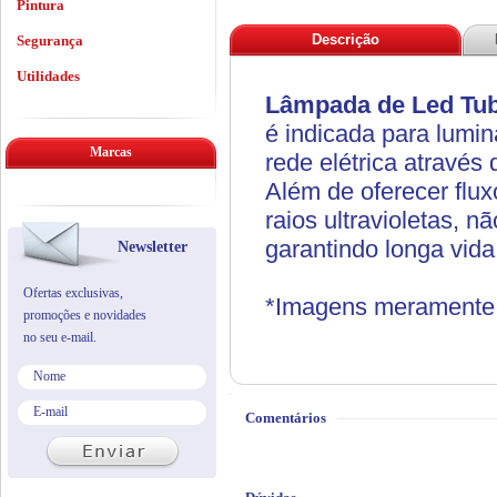
Pintura
Descrição
Segurança
Utilidades
Lâmpada de Led Tub
é indicada para luminá
Marcas
rede elétrica através
Além de oferecer flux
raios ultravioletas, 
garantindo longa vida
Newsletter
Ofertas exclusivas,
*Imagens meramente i
promoções e novidades
no seu e-mail.
Comentários