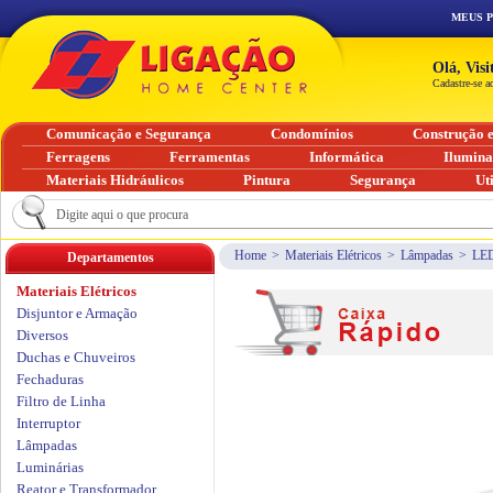
MEUS 
Olá, Vis
Cadastre-se a
Comunicação e Segurança
Condomínios
Construção 
Ferragens
Ferramentas
Informática
Ilumin
Materiais Hidráulicos
Pintura
Segurança
Ut
Home
>
Materiais Elétricos
>
Lâmpadas
>
LE
Departamentos
Materiais Elétricos
Disjuntor e Armação
Diversos
Duchas e Chuveiros
Fechaduras
Filtro de Linha
Interruptor
Lâmpadas
Luminárias
Reator e Transformador