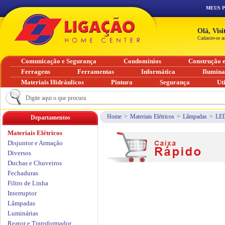
MEUS 
Olá, Vis
Cadastre-se a
Comunicação e Segurança
Condomínios
Construção 
Ferragens
Ferramentas
Informática
Ilumin
Materiais Hidráulicos
Pintura
Segurança
Ut
Home
>
Materiais Elétricos
>
Lâmpadas
>
LE
Departamentos
Materiais Elétricos
Disjuntor e Armação
Diversos
Duchas e Chuveiros
Fechaduras
Filtro de Linha
Interruptor
Lâmpadas
Luminárias
Reator e Transformador