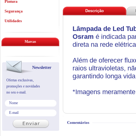
Pintura
Descrição
Segurança
Utilidades
Lâmpada de Led Tub
Osram
é indicada pa
Marcas
direta na rede elétri
Além de oferecer flux
raios ultravioletas, 
Newsletter
garantindo longa vida
Ofertas exclusivas,
promoções e novidades
*Imagens meramente i
no seu e-mail.
Comentários