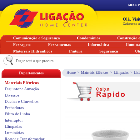
MEUS 
Olá, Vis
Cadastre-se a
Comunicação e Segurança
Condomínios
Construção 
Ferragens
Ferramentas
Informática
Ilumin
Materiais Hidráulicos
Pintura
Segurança
Ut
Home
>
Materiais Elétricos
>
Lâmpadas
>
LE
Departamentos
Materiais Elétricos
Disjuntor e Armação
Diversos
Duchas e Chuveiros
Fechaduras
Filtro de Linha
Interruptor
Lâmpadas
Luminárias
Reator e Transformador