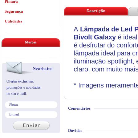
Pintura
Descrição
Segurança
Utilidades
A
Lâmpada de Led 
Bivolt
Galaxy
é idea
Marcas
é desfrutar do confor
lâmpada ideal para cr
iluminação spotlight,
claro, com muito mais
Newsletter
Ofertas exclusivas,
* Imagens meramente i
promoções e novidades
no seu e-mail.
Comentários
Dúvidas