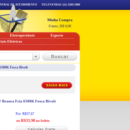
NTRAL DE ATENDIMENTO
TELEVENDAS (11) 3209.5000
Minha Compra
0 itens
|
R$
0,00
Eletroportáteis
Esporte
iais Elétricos
500K Fosca Bivolt
 Branca Fria 6500K Fosca Bivolt
Por: R$37,67
R$33,90
ou
no boleto