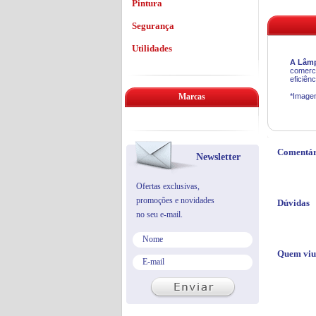
Pintura
Segurança
Utilidades
A
Lâmp
comerci
eficiên
Marcas
*Imagen
Comentár
Newsletter
Ofertas exclusivas,
promoções e novidades
Dúvidas
no seu e-mail.
Quem viu