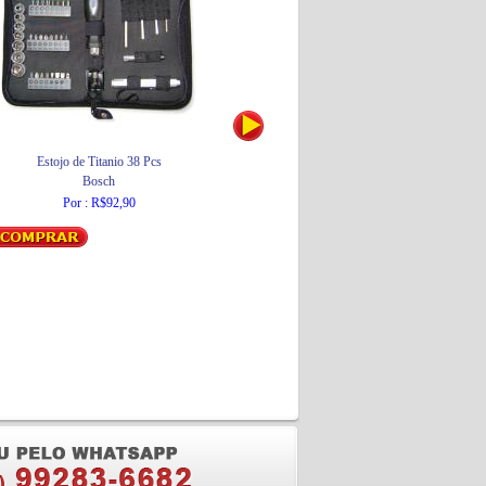
Estojo de Titanio 38 Pcs
Container de 660 Litros
Bosch
JSN
Por : R$92,90
Por : R$1.986,50