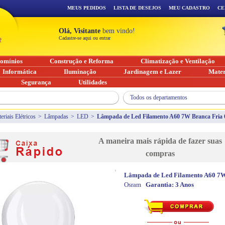
MEUS PEDIDOS
LISTA DE DESEJOS
MEU CADASTRO
CE
Olá, Visitante
bem vindo!
Cadastre-se aqui ou entrar
omínios
Construção e Reforma
Climatização e Ventilação
Informática
Iluminação
Jardinagem e Lazer
Mater
Segurança
Utilidades
Todos os departamentos
eriais Elétricos
>
Lâmpadas
>
LED
>
Lâmpada de Led Filamento A60 7W Branca Fria 6
A maneira mais rápida de fazer suas
compras
Lâmpada de Led Filamento A60 7W
Osram
Garantia:
3 Anos