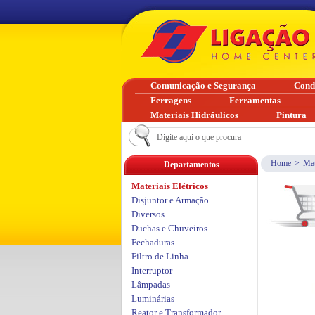
Comunicação e Segurança
Cond
Ferragens
Ferramentas
Materiais Hidráulicos
Pintura
Home
>
Mat
Departamentos
Materiais Elétricos
Disjuntor e Armação
Diversos
Duchas e Chuveiros
Fechaduras
Filtro de Linha
Interruptor
Lâmpadas
Luminárias
Reator e Transformador