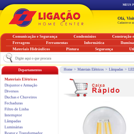
MEUS 
Olá, Vis
Cadastre-se a
Comunicação e Segurança
Condomínios
Construção 
Ferragens
Ferramentas
Informática
Ilumin
Materiais Hidráulicos
Pintura
Segurança
Ut
Home
>
Materiais Elétricos
>
Lâmpadas
>
LE
Departamentos
Materiais Elétricos
Disjuntor e Armação
Diversos
Duchas e Chuveiros
Fechaduras
Filtro de Linha
Interruptor
Lâmpadas
Luminárias
Reator e Transformador