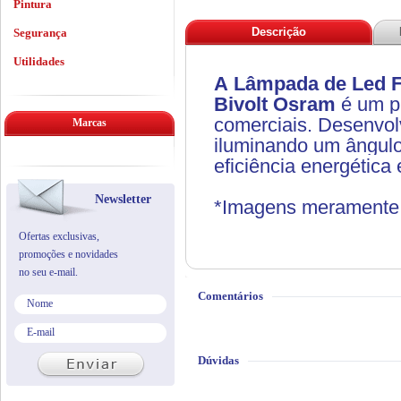
Pintura
Descrição
Segurança
Utilidades
A
Lâmpada de Led F
Bivolt
Osram
é um pr
comerciais. Desenvolv
Marcas
iluminando um ângulo
eficiência energética
Newsletter
*Imagens meramente i
Ofertas exclusivas,
promoções e novidades
no seu e-mail.
Comentários
Dúvidas