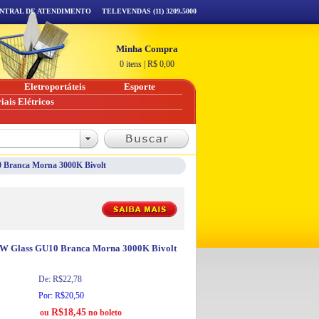
NTRAL DE ATENDIMENTO
TELEVENDAS (11) 3209.5000
Minha Compra
0 itens
|
R$
0,00
Eletroportáteis
Esporte
iais Elétricos
 Branca Morna 3000K Bivolt
4W Glass GU10 Branca Morna 3000K Bivolt
De: R$22,78
Por: R$20,50
R$18,45
ou
no boleto