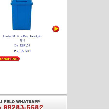
Lixeira 60 Litros Basculante Q60
Mola Hidráulica Aérea Para Porta 453 1-4
JSN
Ouro
Coimbra
De : R$94,55
Por : R$310,83
Por : R$85,09