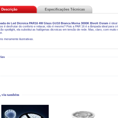
Descrição
Especificações Técnicas
ada de Led Dicroica PAR16 4W Glass GU10 Branca Morna 3000K Bivolt
Osram
é ideal
s é desfrutar do conforto e relaxar, não é mesmo? Pois a PAR 16 é a lâmpada ideal para cria
ção spotlight, ela substitui as halógenas dicroicas em tensão de rede. Mas, claro, com muito 
e.
ns meramente ilustrativas.
ios
, viu também