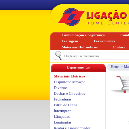
Comunicação e Segurança
Cond
Ferragens
Ferramentas
Materiais Hidráulicos
Pintura
Home
>
Mat
Departamentos
Materiais Elétricos
Disjuntor e Armação
Diversos
Duchas e Chuveiros
Fechaduras
Filtro de Linha
Interruptor
Lâmpadas
Luminárias
Reator e Transformador