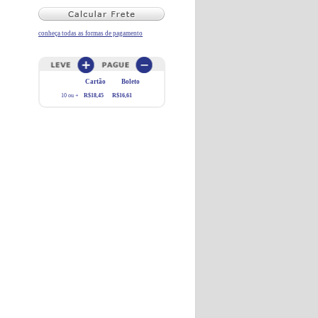
conheça todas as formas de pagamento
Cartão
Boleto
10 ou +
R$18,45
R$16,61