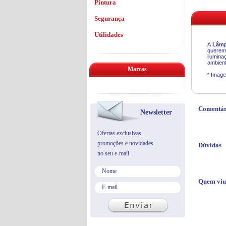
Pintura
Segurança
Utilidades
A
Lâmp
queremo
ilumina
ambient
Marcas
* Image
Comentár
Newsletter
Ofertas exclusivas,
promoções e novidades
Dúvidas
no seu e-mail.
Quem viu