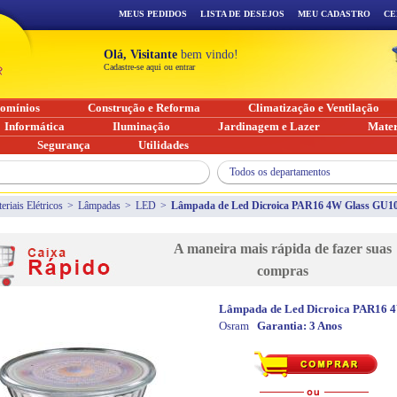
MEUS PEDIDOS
LISTA DE DESEJOS
MEU CADASTRO
CE
Olá, Visitante
bem vindo!
Cadastre-se aqui ou entrar
omínios
Construção e Reforma
Climatização e Ventilação
Informática
Iluminação
Jardinagem e Lazer
Mater
Segurança
Utilidades
Todos os departamentos
eriais Elétricos
>
Lâmpadas
>
LED
>
Lâmpada de Led Dicroica PAR16 4W Glass GU10
A maneira mais rápida de fazer suas
compras
Lâmpada de Led Dicroica PAR16 
Osram
Garantia:
3 Anos