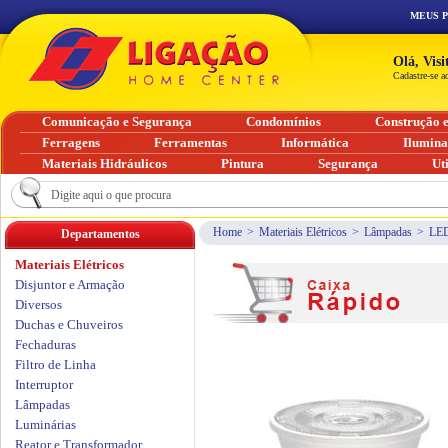
MEUS 
Olá, Vis
Cadastre-se a
Comunicação e Segurança
Condomínios
Construção 
Ferragens
Ferramentas
Informática
Ilumin
Materiais Hidráulicos
Pintura
Segurança
Ut
Home
>
Materiais Elétricos
>
Lâmpadas
>
LE
Departamentos
Materiais Elétricos
Disjuntor e Armação
Diversos
Duchas e Chuveiros
Fechaduras
Filtro de Linha
Interruptor
Lâmpadas
Luminárias
Reator e Transformador